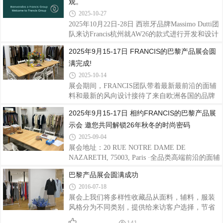
观。
湖后，大家分享自备美食，伴溪流青草气息畅
2025-10-27
聊，拉近彼此距离。虽活动在意犹未尽中结束，
2025年10月22日-28日 西班牙品牌Massimo Dutti团
但团队情谊如秋意绵长。
队来访Francis杭州就AW26的款式进行开发和设计
并参观了Francis专业的手工大衣生产流水线。
2025年9月15-17日 FRANCIS的巴黎产品展会圆
满完成!
2025-10-14
展会期间，FRANCIS团队带着最新最前沿的面辅
料和最新的风向设计接待了来自欧洲各国的品牌
设计师团队。FRANCIS团队用最专业的技术，态
2025年9月15-17日 相约FRANCIS的巴黎产品展
度和服务，与各设计师团队一起创研26年秋冬产
示会 邀您共同解锁26年秋冬的时尚密码
品的设计和用料，期望一起打造一个多彩时尚的
26年秋冬服饰季度。
2025-09-04
展会地址：20 RUE NOTRE DAME DE
NAZARETH, 75003, Paris ·全品类高端前沿的面辅
料，紧追流行趋势的设计方向。·期待灵感的碰
巴黎产品展会圆满成功
撞，擦出时尚的火花。·我们准备好了，期待您的
2016-07-18
莅临。
展会上我们将多样性收藏品从面料，辅料，服装
风格分为不同类别，提供给来访客户选择，节省
他们在开始开发作业之前搜集的时间，让他们可