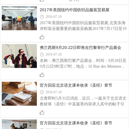
141
以更专注于设计。我们也将尽快将这些新品服装
风格更新到我们的样品页面，供那些没有办法来
2017年美国纽约中国纺织品服装贸易展
参加展会的客人参考。
2016-07-18
2017年美国纽约中国纺织品服装贸易展,北美东海
岸时装业最重要的服装采购展2017年7月17日至19
日在Javits中心举行。弗兰西斯集团展出2018年秋
季流行系列时装。
弗兰西斯9月20-22日即将在巴黎举行产品展会
2016-07-18
名称：弗兰西斯巴黎产品展会，时间：9月20日至
9月22日9时至17时，地点：16 Rue des Minimes，
75003 Paris，受邀对象：你和弗朗西斯团队，展
出内容：弗兰西斯生产的各种服装产品， 展现我
们的生产实力 ，弗兰西斯2018秋冬流行面料，辅
官方回应北京语文课本收录《圣经》章节
料 适用于针织，梭织，园机，外套（大衣和羽绒
2016-07-18
服），弗兰西斯2018秋冬系列新品，针织，梭
北青即时5月31日消息，近日，一篇关于北京语文
织，园机以及外套类。
教材将《圣经》中某篇章内容录入其中的帖子引
发网络热议。不少网友对北京语文课改教材第13
册把《上帝创造宇宙》这篇基督教《圣经》内容
被定为神话故事列入教材纷纷发表评论。 为此，
官方回应北京语文课本收录《圣经》章节
北青报记者致电北京教育科学研究院，在与相关