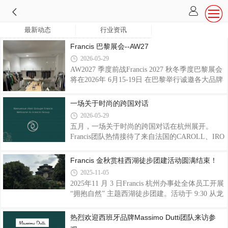
最新动态
行业资讯
Francis 巴黎展会--AW27
2026-05-29
AW2027 季度前战Francis 2027 秋冬季度巴黎展会
将在2026年 6月15-19日 在巴黎举行诚邀各大品牌
莅临参观展会地址：20 rue Notre-Dame de
Nazareth 75003 Paris。
一场关于时尚的跨国对话
2026-05-29
五月，一场关于时尚的跨国对话在杭州展开。
Francis团队热情接待了来自法国的CAROLL、IRO
及GALERIES LAFAYETTE的设计师团队。针对
2026年春季系列进行了深度复盘并对2027年的春
Francis 金秋赏桂西湖徒步团建活动圆满结束！
季系列进行了规划。深入探讨了未来面料工艺与
2025-11-05
设计美学，进行了面辅料的甄选和款式设计优
2025年11 月 3 日Francis 杭州办事处全体员工开展
化。通过高效的思维碰撞和全方位的沟通，共同
“拥抱自然” 主题西湖徒步团建。活动于 9:30 从龙
为即将到来的开发季奏响了序曲，为下一阶段的
井村启程，沿满陇桂雨、虎跑路、杨公堤徒步，
开发工作与订单转化按下了“加速键”。
最终抵达西里湖。沿途秋景如画，茶园叠翠、桂
热烈欢迎西班牙品牌Massimo Dutti团队来访参
香萦绕，员工们赏景闲谈，释放压力。抵达西里