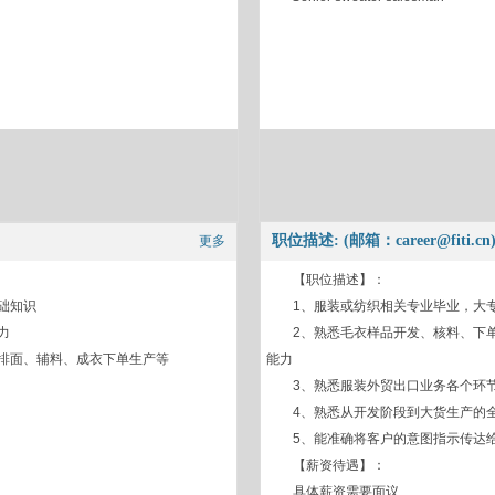
职位描述: (邮箱：career@fiti.cn
更多
【职位描述】：
础知识
1、服装或纺织相关专业毕业，大
力
2、熟悉毛衣样品开发、核料、下
排面、辅料、成衣下单生产等
能力
3、熟悉服装外贸出口业务各个环
4、熟悉从开发阶段到大货生产的
5、能准确将客户的意图指示传达
【薪资待遇】：
具体薪资需要面议