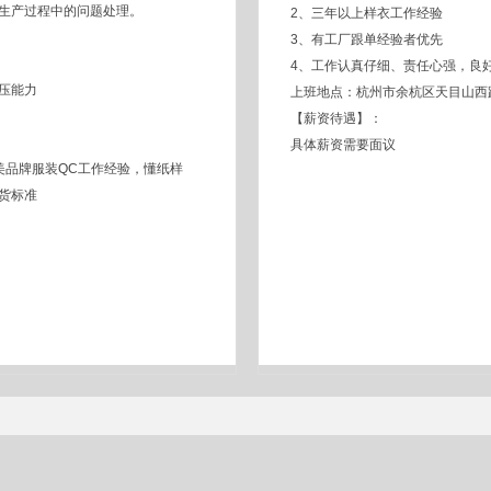
生产过程中的问题处理。
2、三年以上样衣工作经验
3、有工厂跟单经验者优先
4、工作认真仔细、责任心强，良
压能力
上班地点：杭州市余杭区天目山西路
【薪资待遇】：
具体薪资需要面议
美品牌服装QC工作经验，懂纸样
货标准